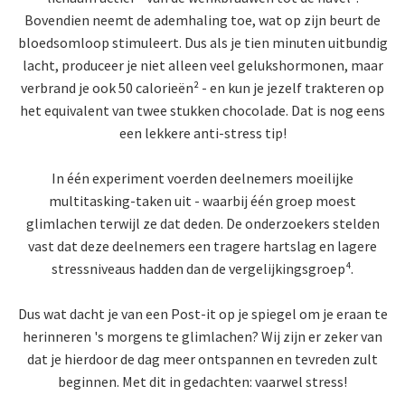
Bovendien neemt de ademhaling toe, wat op zijn beurt de
bloedsomloop stimuleert. Dus als je tien minuten uitbundig
lacht, produceer je niet alleen veel gelukshormonen, maar
verbrand je ook 50 calorieën² - en kun je jezelf trakteren op
het equivalent van twee stukken chocolade. Dat is nog eens
een lekkere anti-stress tip!
In één experiment voerden deelnemers moeilijke
multitasking-taken uit - waarbij één groep moest
glimlachen terwijl ze dat deden. De onderzoekers stelden
vast dat deze deelnemers een tragere hartslag en lagere
stressniveaus hadden dan de vergelijkingsgroep⁴.
Dus wat dacht je van een Post-it op je spiegel om je eraan te
herinneren 's morgens te glimlachen? Wij zijn er zeker van
dat je hierdoor de dag meer ontspannen en tevreden zult
beginnen. Met dit in gedachten: vaarwel stress!