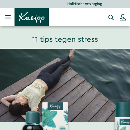
Verder gaan naar hoofdinhoud.
Verder gaan naar de footer
Holistische verzorging
Lo
11 tips tegen stress