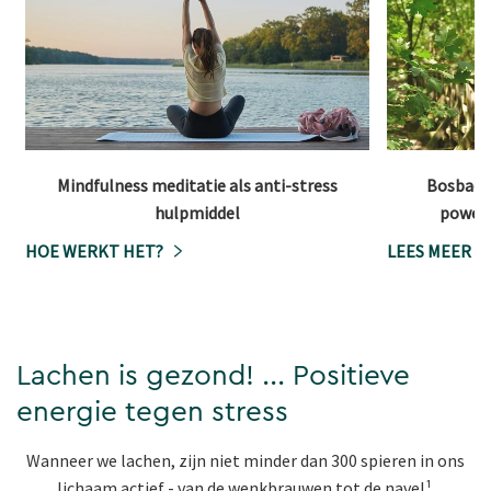
Mindfulness meditatie als anti-stress
Bosbaden
hulpmiddel
powerb
HOE WERKT HET?
LEES MEER
Lachen is gezond! ... Positieve
energie tegen stress
Wanneer we lachen, zijn niet minder dan 300 spieren in ons
lichaam actief - van de wenkbrauwen tot de navel¹.