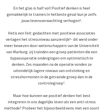
En het glas is half vol! Positief denken is heel
gemakkelijk te trainen.
In het
beste geval kun je zelfs
jouw levensverwachting verhogen⁵.
Het
is een feit: gedachten met positieve associaties
verlagen het stressniveau aanzienlijk⁶- dit werd onder
meer bewezen door wetenschappers van de Universiteit
van Marburg: zij trainden een groep patiënten die een
bypassoperatie ondergingen om optimistisch te
denken. Zes maanden na de operatie vonden ze
uiteindelijk lagere niveaus van ontsteking en
stresshormonen in de getrainde groep dan in de
controlegroep⁷.
Maar hoe kunnen we positief denken het best
integreren in ons dagelijks leven als een anti-stress
methode? Probeer het bijvoorbeeld eens met een soort