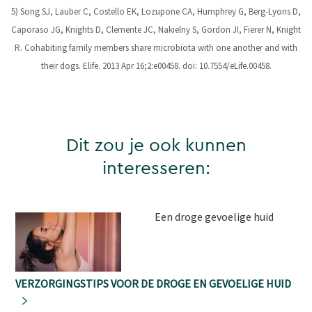
5) Song SJ, Lauber C, Costello EK, Lozupone CA, Humphrey G, Berg-Lyons D,
Caporaso JG, Knights D, Clemente JC, Nakielny S, Gordon JI, Fierer N, Knight
R. Cohabiting family members share microbiota with one another and with
their dogs. Elife. 2013 Apr 16;2:e00458. doi: 10.7554/eLife.00458.
Dit zou je ook kunnen
interesseren:
Een droge gevoelige huid
VERZORGINGSTIPS VOOR DE DROGE EN GEVOELIGE HUID