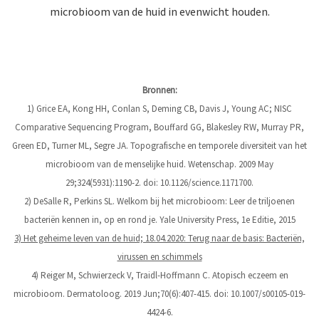
microbioom van de huid in evenwicht houden.
Bronnen:
1) Grice EA, Kong HH, Conlan S, Deming CB, Davis J, Young AC; NISC
Comparative Sequencing Program, Bouffard GG, Blakesley RW, Murray PR,
Green ED, Turner ML, Segre JA. Topografische en temporele diversiteit van het
microbioom van de menselijke huid. Wetenschap. 2009 May
29;324(5931):1190-2. doi: 10.1126/science.1171700.
2) DeSalle R, Perkins SL. Welkom bij het microbioom: Leer de triljoenen
bacteriën kennen in, op en rond je. Yale University Press, 1e Editie, 2015
3) Het geheime leven van de huid; 18.04.2020: Terug naar de basis: Bacteriën,
virussen en schimmels
4) Reiger M, Schwierzeck V, Traidl-Hoffmann C. Atopisch eczeem en
microbioom. Dermatoloog. 2019 Jun;70(6):407-415. doi: 10.1007/s00105-019-
4424-6.