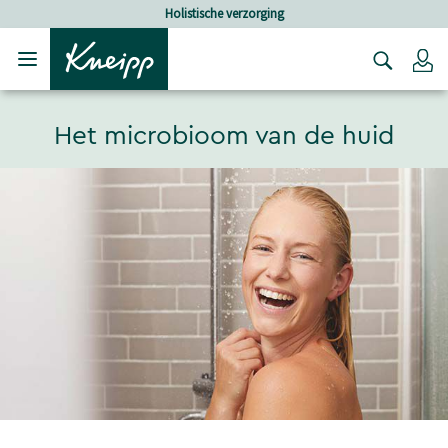
Verder gaan naar hoofdinhoud.
Verder gaan naar de footer
Holistische verzorging
Lo
Het microbioom van de huid