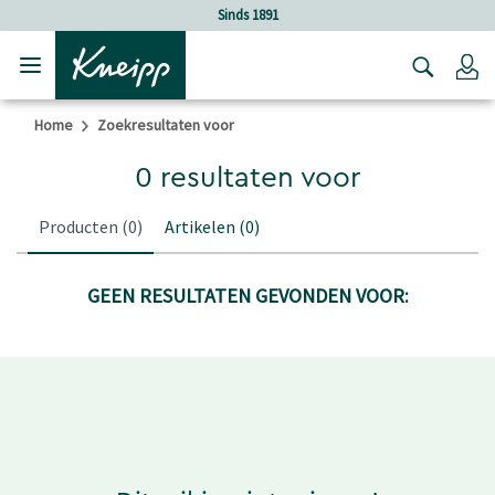
Verder gaan naar hoofdinhoud.
Verder gaan naar de footer
Sinds 1891
Lo
Home
Zoekresultaten voor
0 resultaten voor
Producten
(0)
Artikelen
(0)
GEEN RESULTATEN GEVONDEN VOOR: