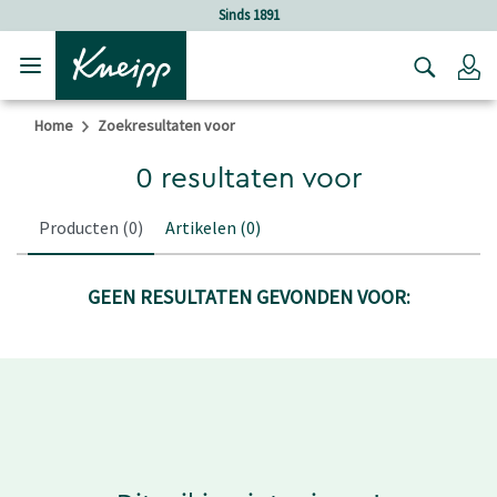
Verder gaan naar hoofdinhoud.
Verder gaan naar de footer
Sinds 1891
Lo
Home
Zoekresultaten voor
0 resultaten voor
Producten
(0)
Artikelen
(0)
GEEN RESULTATEN GEVONDEN VOOR: