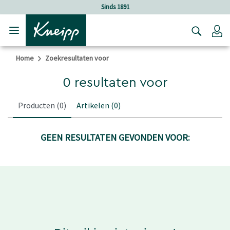
Verder gaan naar hoofdinhoud.
Verder gaan naar de footer
Sinds 1891
Lo
Home
Zoekresultaten voor
0 resultaten voor
Producten
(0)
Artikelen
(0)
GEEN RESULTATEN GEVONDEN VOOR: