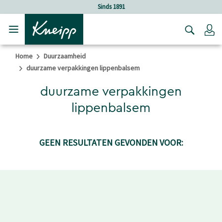
Verder gaan naar hoofdinhoud.
Verder gaan naar de footer
Sinds 1891
Lo
Home
Duurzaamheid
duurzame verpakkingen lippenbalsem
duurzame verpakkingen
lippenbalsem
GEEN RESULTATEN GEVONDEN VOOR: