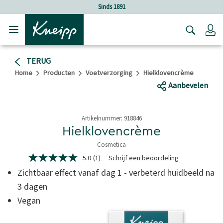
Verder gaan naar hoofdinhoud.
Verder gaan naar de footer
Sinds 1891
Lo
TERUG
Home
Producten
Voetverzorging
Hielklovencrème
Aanbevelen
Artikelnummer:
918846
Hielklovencrème
Cosmetica
3,5 van 5 sterren
5.0
(1)
Schrijf een beoordeling
5.0
van
Zichtbaar effect vanaf dag 1 - verbeterd huidbeeld na
5
sterren,
3 dagen
gemiddelde
Vegan
scorewaarde.
Read
a