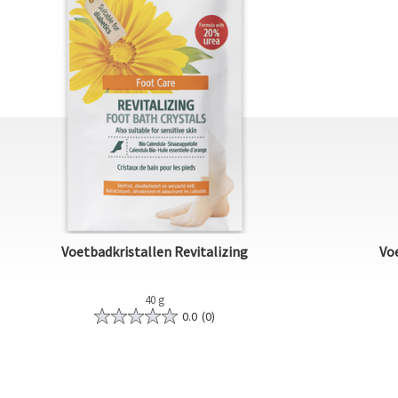
Voetbadkristallen Revitalizing
Voe
40 g
0.0
(0)