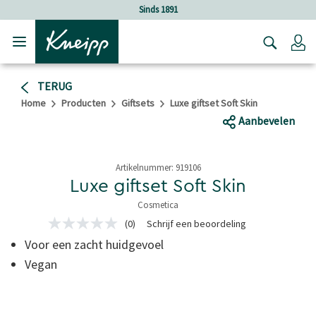
Verder gaan naar hoofdinhoud.
Verder gaan naar de footer
Sinds 1891
Lo
TERUG
Home
Producten
Giftsets
Luxe giftset Soft Skin
Aanbevelen
Artikelnummer:
919106
Luxe giftset Soft Skin
Cosmetica
5 van 5 sterren
(0)
Schrijf een beoordeling
Geen
scorewaarde
Voor een zacht huidgevoel
Dezelfde
paginalink.
Vegan