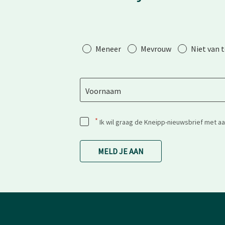
Aanhef
Meneer
Mevrouw
Niet van 
Voornaam
*
Ik wil graag de Kneipp-nieuwsbrief met a
MELD JE AAN