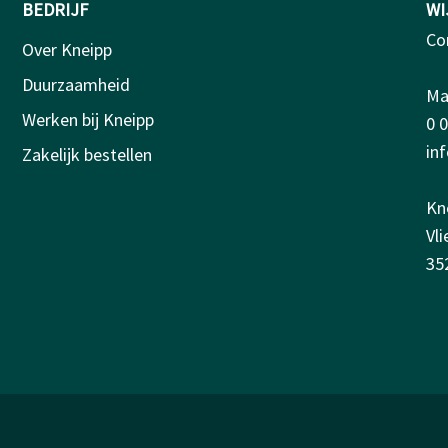
BEDRIJF
WI
Co
Over Kneipp
Duurzaamheid
Ma-
Werken bij Kneipp
0 
in
Zakelijk bestellen
Kn
Vl
35