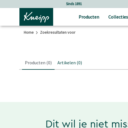
Verder gaan naar hoofdinhoud.
Verder gaan naar de footer
Sinds 1891
Producten
Collecties
Home
Zoekresultaten voor
Producten
(0)
Artikelen
(0)
Dit wil je niet mi