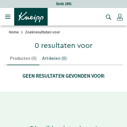
Verder gaan naar hoofdinhoud.
Verder gaan naar de footer
Sinds 1891
Lo
Home
Zoekresultaten voor
0 resultaten voor
Producten
(0)
Artikelen
(0)
GEEN RESULTATEN GEVONDEN VOOR: