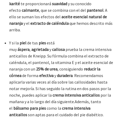
karité
te proporcionará
suavidad
y su conocido
efecto
calmante
, que se combina con el del
pantenol
. A
ello se suman los efectos del
aceite esencial natural de
naranja
y el
extracto de caléndula
que hemos descrito más
arriba.
Y si la
piel
de tus
pies
está
muy
áspera
,
agrietada
y
callosa
prueba la crema intensiva
anticallos de Kneipp. Su fórmula combina el extracto de
caléndula, el pantenol, la vitamina E y el aceite esencial de
naranja con un
25% de urea
, consiguiendo
reducir la
córnea
de forma
efectiva
y
duradera
. Recomendamos
aplicarla varias veces al día sobre las callosidades hasta
notar mejoría. Si has seguido la rutina en dos pasos por la
noche, puedes aplicar la
crema intensiva anticallos
por la
mañana y a lo largo del día siguiente.Además, tanto
el
bálsamo para pies
como la
crema intensiva
anticallos
son aptas para el cuidado del pie diabético.