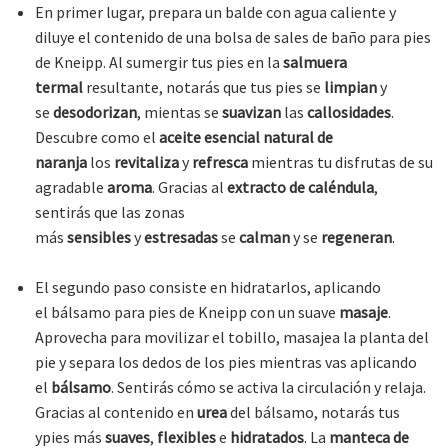
En primer lugar, prepara un balde con agua caliente y
diluye el contenido de una bolsa de sales de baño para pies
de Kneipp. Al sumergir tus pies en la
salmuera
termal
resultante, notarás que tus pies se
limpian
y
se
desodorizan
, mientas se
suavizan
las
callosidades
.
Descubre como el
aceite esencial natural de
naranja
los
revitaliza
y
refresca
mientras tu disfrutas de su
agradable
aroma
. Gracias al
extracto de caléndula
,
sentirás que las zonas
más
sensibles
y
estresadas
se
calman
y se
regeneran
.
El segundo paso consiste en hidratarlos, aplicando
el bálsamo para pies de Kneipp con un suave
masaje
.
Aprovecha para movilizar el tobillo, masajea la planta del
pie y separa los dedos de los pies mientras vas aplicando
el
bálsamo
. Sentirás cómo se activa la circulación y relaja.
Gracias al contenido en
urea
del bálsamo, notarás tus
ypies más
suaves
,
flexibles
e
hidratados
. La
manteca de