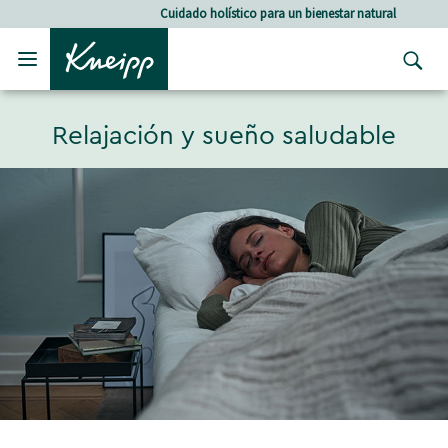
Skip to main content
Skip to footer content
Cuidado holístico para un bienestar natural
Relajación y sueño saludable