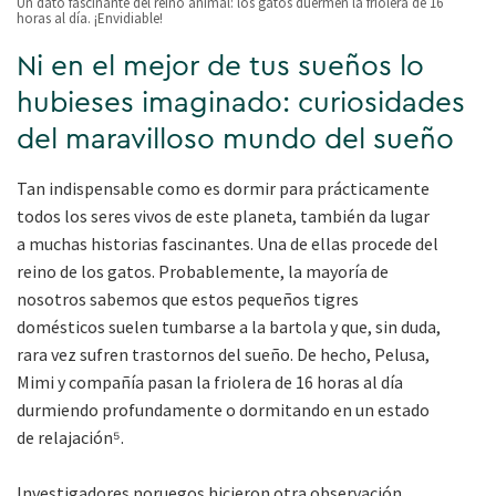
Un dato fascinante del reino animal: los gatos duermen la friolera de 16
horas al día. ¡Envidiable!
Ni en el mejor de tus sueños lo
hubieses imaginado: curiosidades
del maravilloso mundo del sueño
Tan indispensable como es dormir para prácticamente
todos los seres vivos de este planeta, también da lugar
a muchas historias fascinantes. Una de ellas procede del
reino de los gatos. Probablemente, la mayoría de
nosotros sabemos que estos pequeños tigres
domésticos suelen tumbarse a la bartola y que, sin duda,
rara vez sufren trastornos del sueño. De hecho, Pelusa,
Mimi y compañía pasan la friolera de 16 horas al día
durmiendo profundamente o dormitando en un estado
de relajación⁵.
Investigadores noruegos hicieron otra observación