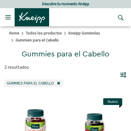
Skip to main content
Skip to footer content
Descubre tu momento Kneipp
Home
Todos los productos
Kneipp Gominolas
Gummies para el Cabello
Gummies para el Cabello
2 resultados
GUMMIES PARA EL CABELLO
ELIMINAR FILTRO ACTUALMENTE FILTRADO POR POR CATEGORÍA: GUMMIE
Nuevo