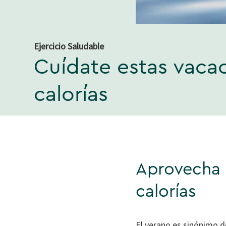
Ejercicio Saludable
Cuídate estas vaca
calorías
Aprovecha 
calorías
El verano es sinónimo de