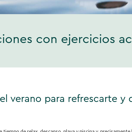
ciones con ejercicios a
el verano para refrescarte y
 tiempo de relax, descanso, playa y piscina y, precisamente l