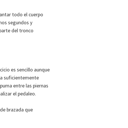
vantar todo el cuerpo
unos segundos y
parte del tronco
rcicio es sencillo aunque
ina suficientemente
spuma entre las piernas
lizar el pedaleo.
o de brazada que