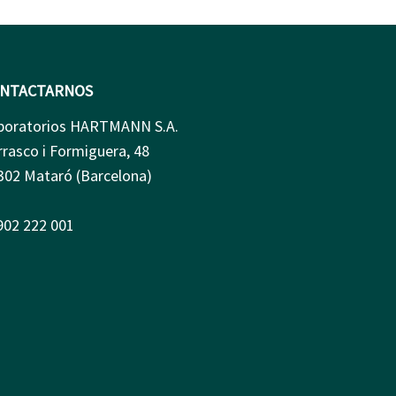
NTACTARNOS
boratorios HARTMANN S.A.
rrasco i Formiguera, 48
302 Mataró (Barcelona)
 902 222 001