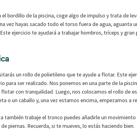
l bordillo de la piscina, coge algo de impulso y trata de le
 Una vez hayas sacado todo el torso fuera de agua, aguanta 
ste ejercicio te ayudará a trabajar hombros, tríceps y gran 
ica
itarás un rollo de polietileno que te ayude a flotar. Este eje
brio para ser realizado. Nos ponemos en una parte de la pisc
lotar con tranquilidad. Luego, nos colocamos el rollo de e
leta o un caballo y, una vez estamos encima, empezamos a rea
leta también trabaje el tronco puedes añadirle un movimient
de piernas. Recuerda, si te mueves, lo estás haciendo bien.