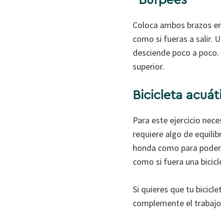
“Burpees”
Coloca ambos brazos en e
como si fueras a salir.
desciende poco a poco. E
superior.
Bicicleta acuát
Para este ejercicio neces
requiere algo de equili
honda como para poder f
como si fuera una bicic
Si quieres que tu bicic
complemente el trabajo 