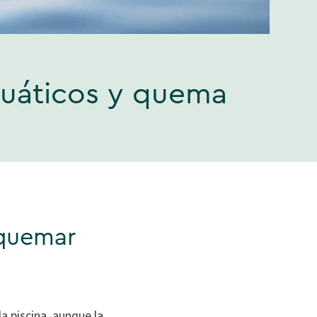
cuáticos y quema
 quemar
a piscina, aunque la