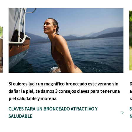
Si quieres lucir un magnífico bronceado este verano sin
D
dañar la piel, te damos 3 consejos claves para tener una
a
piel saludable y morena.
r
CLAVES PARA UN BRONCEADO ATRACTIVO Y
8
SALUDABLE
N