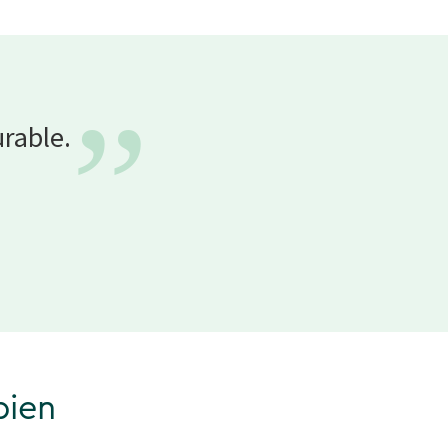
”
urable.
bien