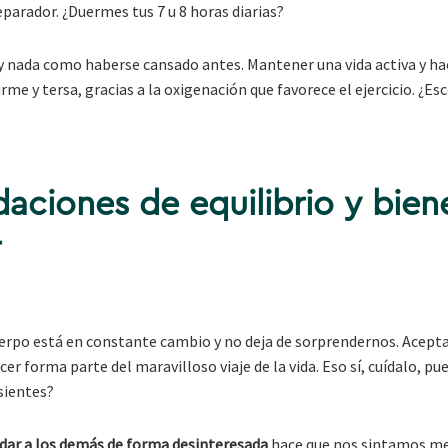
parador. ¿Duermes tus 7 u 8 horas diarias?
ay nada como haberse cansado antes. Mantener una vida activa y ha
irme y tersa, gracias a la oxigenación que favorece el ejercicio. ¿Es
ciones de equilibrio y bien
r
uerpo está en constante cambio y no deja de sorprendernos. Acepta
er forma parte del maravilloso viaje de la vida. Eso sí, cuídalo, p
sientes?
dar a los demás de forma desinteresada
hace que nos sintamos me