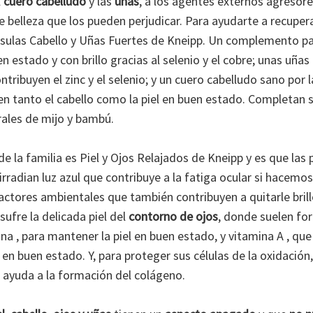
l
cuero cabelludo
y las
uñas
, a los agentes externos agreso
 belleza que los pueden perjudicar. Para ayudarte a recupera
sulas Cabello y Uñas Fuertes de Kneipp. Un complemento par
 estado y con brillo gracias al selenio y el cobre; unas uñas
tribuyen el zinc y el selenio; y un cuero cabelludo sano por la
en tanto el cabello como la piel en buen estado. Completan 
rales de mijo y bambú.
 la familia es Piel y Ojos Relajados de Kneipp y es que las 
rradian luz azul que contribuye a la fatiga ocular si hacemo
actores ambientales que también contribuyen a quitarle brillo
sufre la delicada piel del
contorno de ojos
, donde suelen fo
na , para mantener la piel en buen estado, y vitamina A , que
 en buen estado. Y, para proteger sus células de la oxidación
ayuda a la formación del colágeno.