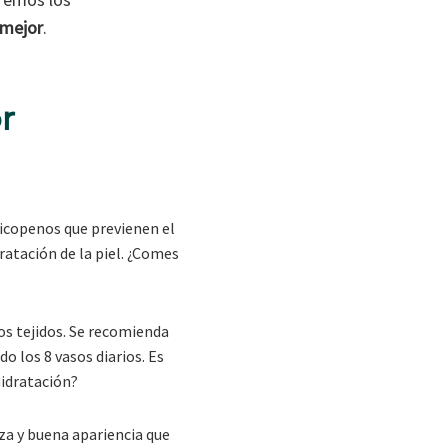
 mejor
.
r
 licopenos que previenen el
ratación de la piel. ¿Comes
s tejidos. Se recomienda
o los 8 vasos diarios. Es
hidratación?
eza y buena apariencia que