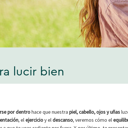
a lucir bien
rse por dentro
hace que nuestra
piel, cabello, ojos y uñas
luz
entación
, el
ejercicio
y el
descanso
, veremos cómo el
equilib
a que te veas radiante por fuera. Y, por último, te present