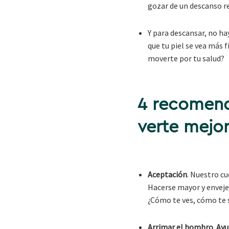
gozar de un descanso re
Y para descansar, no h
que tu piel se vea más f
moverte por tu salud?
4 recomenda
verte mejo
Aceptación
. Nuestro c
Hacerse mayor y envejec
¿Cómo te ves, cómo te 
Arrimar el hombro
.
Ayu