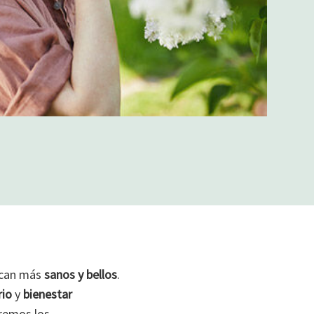
can más
sanos y bellos
.
rio
y
bienestar
aremos los