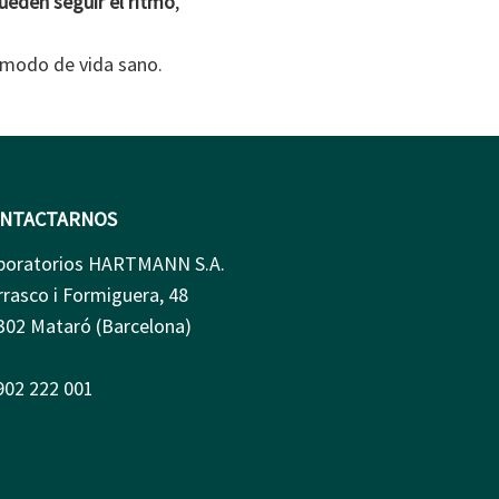
ueden seguir el ritmo
,
n modo de vida sano.
NTACTARNOS
boratorios HARTMANN S.A.
rrasco i Formiguera, 48
302 Mataró (Barcelona)
 902 222 001