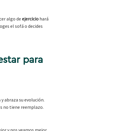
cer algo de
ejercicio
hará
coges el sofá o decides
estar para
 y abraza su evolución.
ues no tiene reemplazo.
jor y nos veamos mejor.