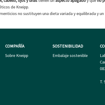
el, cabello, ojos y uñas
tienen un
aspecto
apagado
y que
no p
éticos de Kneipp.
enticios no sustituyen una dieta variada y equilibrada y u
COMPAÑÍA
SOSTENIBILIDAD
CO
Sobre Kneipp
Embalaje sostenible
La
Ca
08
T.