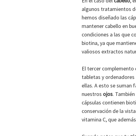
En el caso del
cabello
, e
algunos tratamientos de
hemos diseñado las cáp
mantener cabello en buen
condiciones a las que con
biotina, ya que mantien
valiosos extractos natu
El tercer complemento de
tabletas y ordenadores i
ellas. A esto se suman f
nuestros
ojos
. También 
cápsulas contienen bioti
conservación de la vista
vitamina C, que además 