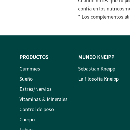
Cuando notes que tu
pi
confía en los nutricosm
* Los complementos alim
PRODUCTOS
MUNDO KNEIPP
Gummies
Sebastian Kneipp
Sueño
La filosofía Kneipp
Estrés/Nervios
Vitaminas & Minerales
Control de peso
Cuerpo
Labios