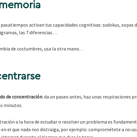
a memoria
s pasatiempos activan tus capacidades cognitivas: sudokus, sopas d
igramas, las 7 diferencias…
ambia de costumbres, usa la otra mano…
entrarse
odo de concentración
: da un paseo antes, haz unas respiraciones p
s minutos.
tración a la hora de estudiar o resolver un problema es fundament
o
en el que nada nos distraiga, por ejemplo: comprométete a no usar
 internet durante el tiempo que dure la tarea.