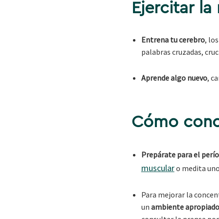
Ejercitar l
Entrena tu cerebro
, lo
palabras cruzadas, cruc
Aprende algo nuevo
, c
Cómo conc
Prepárate para el perí
muscular
o medita uno
Para mejorar la concen
un
ambiente apropiad
consultar la prensa por