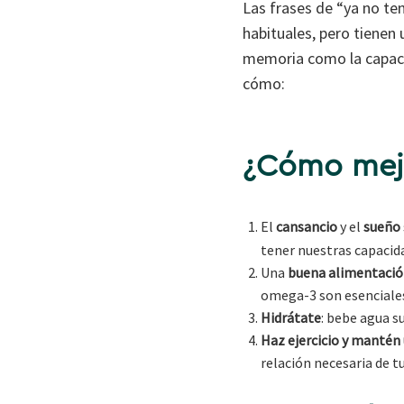
Las frases de “ya no t
habituales, pero tienen 
memoria como la capacid
cómo:
¿Cómo mejo
El
cansancio
y el
sueño
tener nuestras capacid
Una
buena alimentaci
omega-3 son esenciales
Hidrátate
: bebe agua su
Haz ejercicio y mantén u
relación necesaria de tu