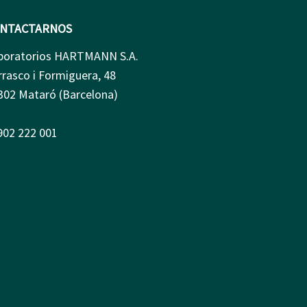
NTACTARNOS
boratorios HARTMANN S.A.
rrasco i Formiguera, 48
302 Mataró (Barcelona)
 902 222 001