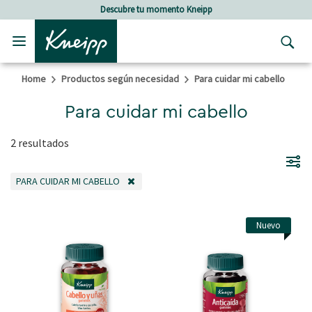
Skip to main content
Skip to footer content
Descubre tu momento Kneipp
Home
Productos según necesidad
Para cuidar mi cabello
Para cuidar mi cabello
2 resultados
PARA CUIDAR MI CABELLO
ELIMINAR FILTRO ACTUALMENTE FILTRADO POR POR CATEGORÍA: PARA CU
Nuevo