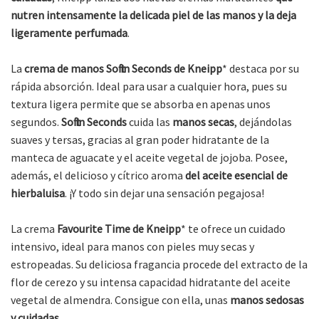
nutren intensamente la delicada piel de las manos y la deja
ligeramente perfumada
.
La
crema de manos Soft in Seconds de Kneipp
* destaca por su
rápida absorción. Ideal para usar a cualquier hora, pues su
textura ligera permite que se absorba en apenas unos
segundos.
Soft in Seconds
cuida las
manos secas
, dejándolas
suaves y tersas, gracias al gran poder hidratante de la
manteca de aguacate y el aceite vegetal de jojoba. Posee,
además, el delicioso y cítrico aroma
del aceite esencial de
hierbaluisa
. ¡Y todo sin dejar una sensación pegajosa!
La crema
Favourite Time de Kneipp
* te ofrece un cuidado
intensivo, ideal para manos con pieles muy secas y
estropeadas. Su deliciosa fragancia procede del extracto de la
flor de cerezo y su intensa capacidad hidratante del aceite
vegetal de almendra. Consigue con ella, unas
manos sedosas
y cuidadas
.