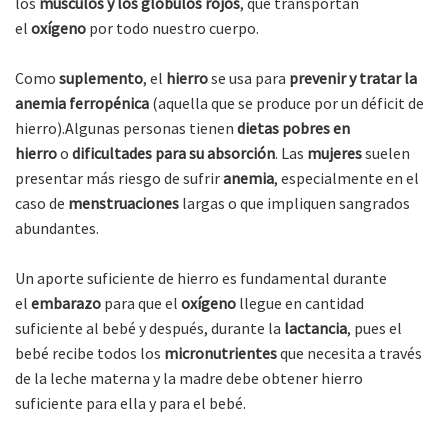
los
músculos y los glóbulos rojos
, que transportan
el
oxígeno
por todo nuestro cuerpo.
Como
suplemento
, el
hierro
se usa para
prevenir y tratar la
anemia ferropénica
(aquella que se produce por un déficit de
hierro).Algunas personas tienen
dietas pobres en
hierro
o
dificultades para su absorción
. Las
mujeres
suelen
presentar más riesgo de sufrir
anemia
, especialmente en el
caso de
menstruaciones
largas o que impliquen sangrados
abundantes.
Un aporte suficiente de hierro es fundamental durante
el
embarazo
para que el
oxígeno
llegue en cantidad
suficiente al bebé y después, durante la
lactancia
, pues el
bebé recibe todos los
micronutrientes
que necesita a través
de la leche materna y la madre debe obtener hierro
suficiente para ella y para el bebé.