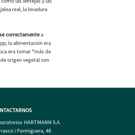
como las lentejas y las
alea real, la levadura
se correctamente
a
pp, la alimentación era
ásica era tomar “más de
s de origen vegetal son
NTACTARNOS
boratorios HARTMANN S.A.
rrasco i Formiguera, 48