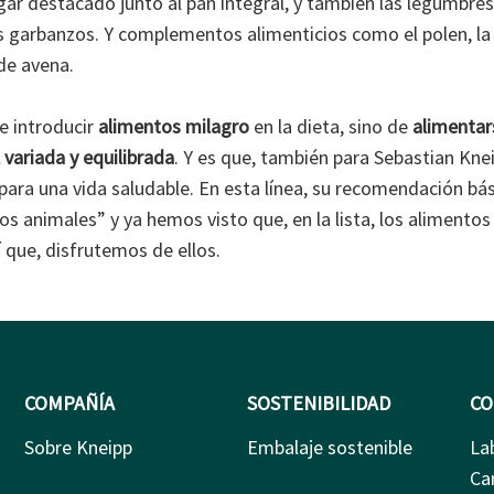
ar destacado junto al pan integral, y también las legumbres 
los garbanzos. Y complementos alimenticios como el polen, la j
de avena.
e introducir
alimentos milagro
en la dieta, sino de
alimentar
, variada y equilibrada
. Y es que, también para Sebastian Knei
s para una vida saludable. En esta línea, su recomendación b
os animales” y ya hemos visto que, en la lista, los alimento
 que, disfrutemos de ellos.
COMPAÑÍA
SOSTENIBILIDAD
CO
Sobre Kneipp
Embalaje sostenible
La
Ca