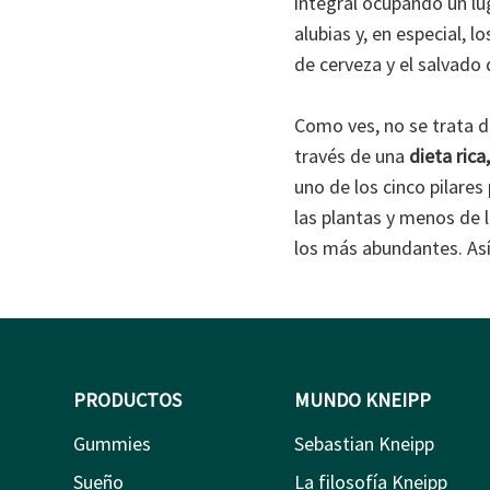
integral ocupando un lug
alubias y, en especial, 
de cerveza y el salvado 
Como ves, no se trata d
través de una
dieta rica
uno de los cinco pilare
las plantas y menos de l
los más abundantes. Así
PRODUCTOS
MUNDO KNEIPP
Gummies
Sebastian Kneipp
Sueño
La filosofía Kneipp