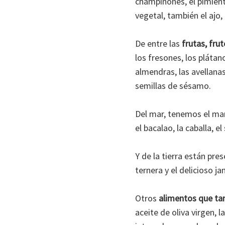
champiñones, el pimiento
vegetal, también el ajo, e
De entre las
frutas, frut
los fresones, los plátano
almendras, las avellanas,
semillas de sésamo.
Del mar, tenemos el mar
el bacalao, la caballa, e
Y de la tierra están pre
ternera y el delicioso j
Otros
alimentos que ta
aceite de oliva virgen, l