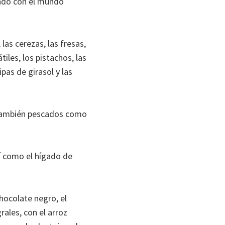
iendo con el mundo
las cerezas, las fresas,
tiles, los pistachos, las
ipas de girasol y las
Y también pescados como
sí como el hígado de
hocolate negro, el
grales, con el arroz