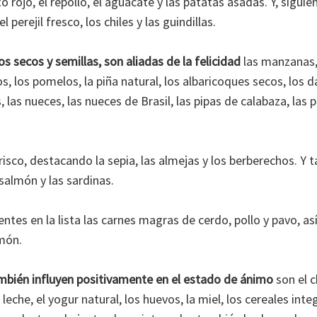
 rojo, el repollo, el aguacate y las patatas asadas. Y, sigu
l perejil fresco, los chiles y las guindillas.
os secos y semillas, son aliadas de la felicidad
las manzanas, 
s, los pomelos, la piña natural, los albaricoques secos, los dá
 las nueces, las nueces de Brasil, las pipas de calabaza, las p
isco, destacando la sepia, las almejas y los berberechos. 
l salmón y las sardinas.
sentes en la lista las carnes magras de cerdo, pollo y pavo, a
amón.
mbién influyen positivamente en el estado de ánimo
son el c
a leche, el yogur natural, los huevos, la miel, los cereales inte