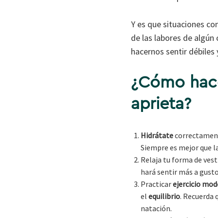
Y es que situaciones com
de las labores de algún
hacernos sentir débiles 
¿Cómo hacer
aprieta?
Hidrátate
correctamente
Siempre es mejor que la
Relaja tu forma de ves
hará sentir más a gusto 
Practicar
ejercicio mo
el
equilibrio
. Recuerda 
natación.