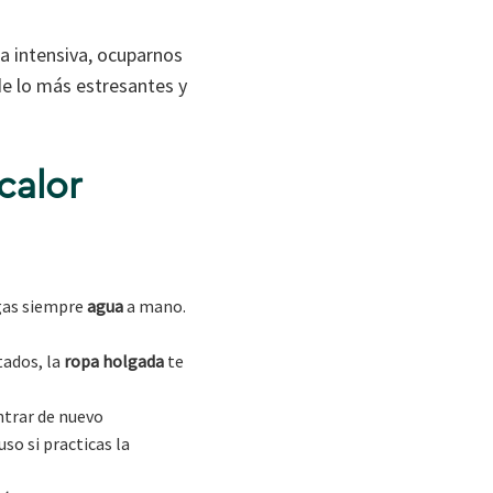
da intensiva, ocuparnos
de lo más estresantes y
calor
ngas siempre
agua
a mano.
tados, la
ropa holgada
te
ntrar de nuevo
so si practicas la