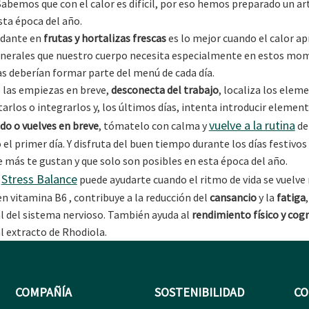
 Sabemos que con el calor es difícil, por eso hemos preparado un ar
ta época del año.
ndante en
frutas y hortalizas frescas
es lo mejor cuando el calor ap
minerales que nuestro cuerpo necesita especialmente en estos mo
 deberían formar parte del menú de cada día.
 las empiezas en breve,
desconecta del trabajo
, localiza los elem
arlos o integrarlos y, los últimos días, intenta introducir element
vuelve a la rutina
do o vuelves en breve
, tómatelo con calma y
de
 el primer día. Y disfruta del buen tiempo durante los días festivo
e más te gustan y que solo son posibles en esta época del año.
Stress Balance
n
puede ayudarte cuando el ritmo de vida se vuelve 
en vitamina B6 , contribuye a la reducción del
cansancio
y la
fatiga
 del sistema nervioso. También ayuda al
rendimiento físico y cogn
al extracto de Rhodiola.
COMPAÑÍA
SOSTENIBILIDAD
CO