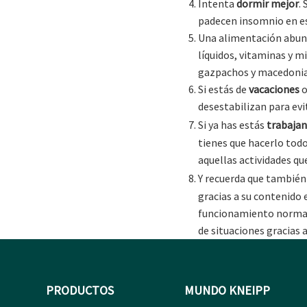
Intenta
dormir mejor
.
padecen insomnio en es
Una alimentación abu
líquidos, vitaminas y 
gazpachos y macedonias
Si estás de
vacaciones
o
desestabilizan para evit
Si ya has estás
trabajan
tienes que hacerlo todo
aquellas actividades qu
Y recuerda que tambié
gracias a su contenido 
funcionamiento normal
de situaciones gracias 
PRODUCTOS
MUNDO KNEIPP