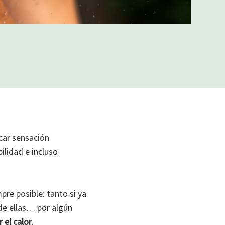
car sensación
ilidad e incluso
pre posible: tanto si ya
e ellas… por algún
 el calor
.