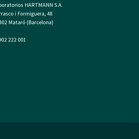
boratorios HARTMANN S.A.
rrasco i Formiguera, 48
302 Mataró (Barcelona)
 902 222 001