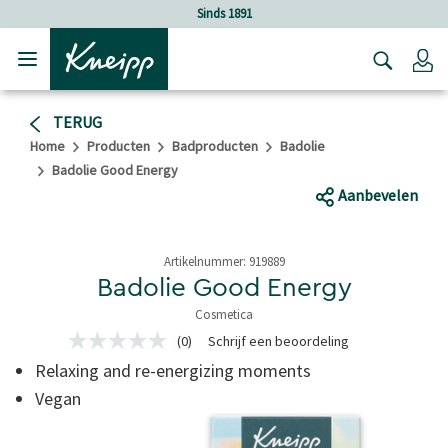
Verder gaan naar hoofdinhoud.
Verder gaan naar de footer
Sinds 1891
Lo
TERUG
Home
Producten
Badproducten
Badolie
Badolie Good Energy
Aanbevelen
Artikelnummer:
919889
Badolie Good Energy
Cosmetica
5 van 5 sterren
(0)
Schrijf een beoordeling
Geen
scorewaarde
Relaxing and re-energizing moments
Dezelfde
paginalink.
Vegan