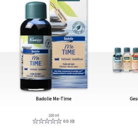
Badolie Me-Time
Ges
100 ml
0.0
(0)