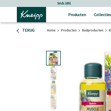
Verder gaan naar hoofdinhoud.
Verder gaan naar de footer
Sinds 1891
Producten
Collecties
TERUG
Home
Producten
Badproducten
B