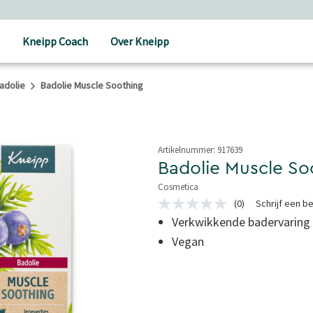
Kneipp Coach
Over Kneipp
adolie
Badolie Muscle Soothing
Artikelnummer:
917639
Badolie Muscle So
Cosmetica
5 van 5 sterren
(0)
Schrijf een b
Geen
scorewaarde
Verkwikkende badervaring
Dezelfde
Vegan
paginalink.