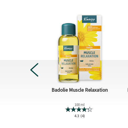
 Pure Harmony
Badolie Muscle Relaxation
200 ml
100 ml
0.0
(0)
4.3
(4)