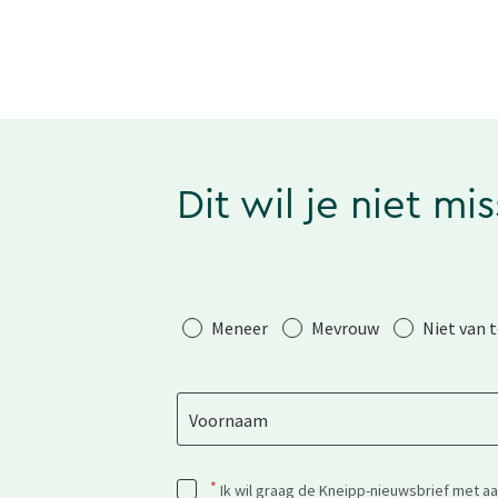
Dit wil je niet mi
Aanhef
Meneer
Mevrouw
Niet van 
Voornaam
*
Ik wil graag de Kneipp-nieuwsbrief met a