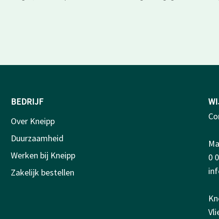
BEDRIJF
WI
Co
Over Kneipp
Duurzaamheid
Ma-
Werken bij Kneipp
0 
in
Zakelijk bestellen
Kn
Vl