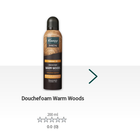
Douchefoam Warm Woods
Douche foam G
200 ml
200 m
0.0
(0)
0.0
(0