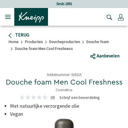
Verder gaan naar hoofdinhoud.
Verder gaan naar de footer
Sinds 1891
Lo
TERUG
Home
Producten
Doucheproducten
Douche foam
Douche foam Men Cool Freshness
Aanbevelen
Artikelnummer:
918215
Douche foam Men Cool Freshness
Cosmetica
5 van 5 sterren
(0)
Schrijf een beoordeling
Geen
scorewaarde
Met natuurlijke verzorgende olie
Dezelfde
paginalink.
Vegan