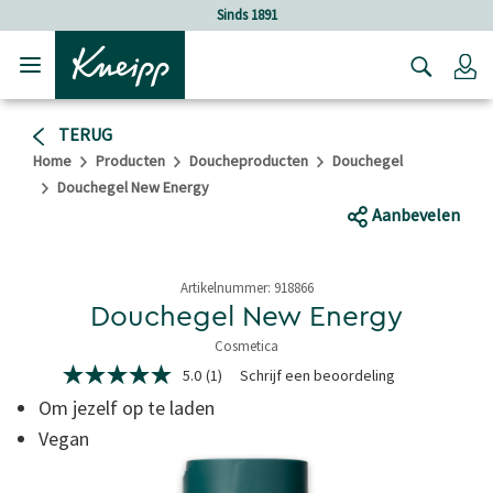
Verder gaan naar hoofdinhoud.
Verder gaan naar de footer
Sinds 1891
Lo
TERUG
Home
Producten
Doucheproducten
Douchegel
Douchegel New Energy
Aanbevelen
Artikelnummer:
918866
Douchegel New Energy
Cosmetica
5 van 5 sterren
5.0
(1)
Schrijf een beoordeling
5.0
van
Om jezelf op te laden
5
sterren,
Vegan
gemiddelde
scorewaarde.
Read