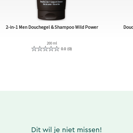
2-in-1 Men Douchegel & Shampoo Wild Power
Douc
200 ml
0.0
(0)
Dit wil je niet missen!