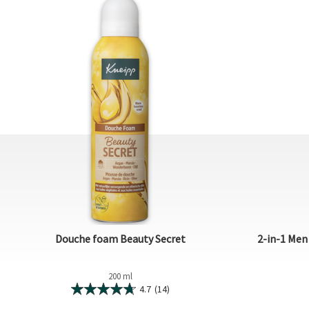
Douche foam Beauty Secret
2-in-1 Me
200 ml
4.7
(14)