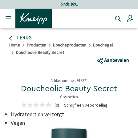
Verder gaan naar hoofdinhoud.
Verder gaan naar de footer
Sinds 1891
Lo
TERUG
Home
Producten
Doucheproducten
Douchegel
Doucheolie Beauty Secret
Aanbevelen
Artikelnummer:
918871
Doucheolie Beauty Secret
Cosmetica
4,3 van 5 sterren
(0)
Schrijf een beoordeling
Geen
scorewaarde
Hydrateert en verzorgt
Dezelfde
paginalink.
Vegan