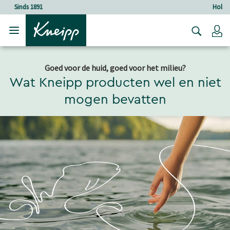
Verder gaan naar hoofdinhoud.
Verder gaan naar de footer
Holistische verzorging
Lo
Goed voor de huid, goed voor het milieu?
Wat Kneipp producten wel en niet
mogen bevatten