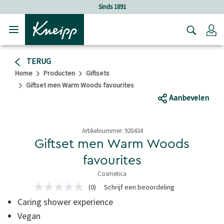
Verder gaan naar hoofdinhoud.
Verder gaan naar de footer
Sinds 1891
Lo
TERUG
Home
Producten
Giftsets
Giftset men Warm Woods favourites
Aanbevelen
Artikelnummer:
920434
Giftset men Warm Woods
favourites
Cosmetica
4,1 van 5 sterren
(0)
Schrijf een beoordeling
Geen
scorewaarde
Caring shower experience
Dezelfde
paginalink.
Vegan