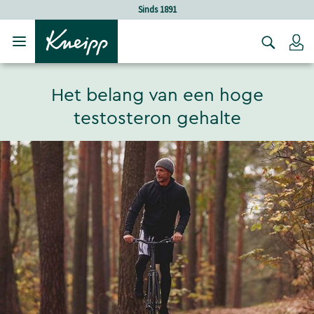
Verder gaan naar hoofdinhoud.
Verder gaan naar de footer
Sinds 1891
Holistisch
Lo
Het belang van een hoge
testosteron gehalte