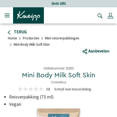
Verder gaan naar hoofdinhoud.
Verder gaan naar de footer
Sinds 1891
Lo
TERUG
Home
Producten
Mini reisverpakkingen
Mini Body Milk Soft Skin
Aanbevelen
Artikelnummer:
91855
Mini Body Milk Soft Skin
Cosmetica
4,9 van 5 sterren
(0)
Schrijf een beoordeling
Geen
scorewaarde
Reisverpakking (75 ml)
Dezelfde
paginalink.
Vegan