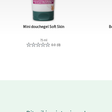
Mini douchegel Soft Skin
B
75 ml
0.0
(0)