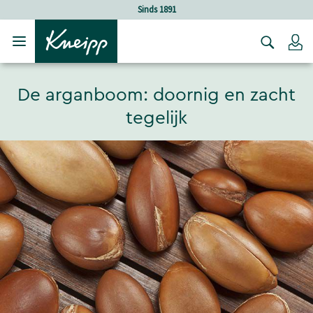
Verder gaan naar hoofdinhoud.
Verder gaan naar de footer
1
Holistische verzorgin
Lo
De arganboom: doornig en zacht
tegelijk