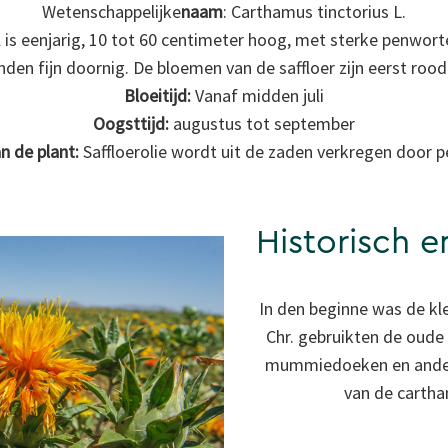
Wetenschappelijke
naam
: Carthamus tinctorius L.
 is eenjarig, 10 tot 60 centimeter hoog, met sterke penwort
nden fijn doornig. De bloemen van de saffloer zijn eerst roodg
Bloeitijd:
Vanaf midden juli
Oogsttijd:
augustus tot september
n de plant:
Saffloerolie wordt uit de zaden verkregen door pe
Historisch e
In den beginne was de kle
Chr. gebruikten de oud
mummiedoeken en andere
van de cartha