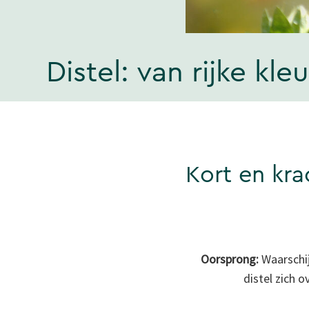
Distel: van rijke k
Kort en kra
Oorsprong:
Waarschij
distel zich