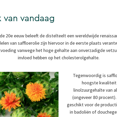
k van vandaag
 de 20e eeuw beleeft de distelteelt een wereldwijde renaiss
en van saffloerolie zijn hiervoor in de eerste plaats verantw
etvoeding vanwege het hoge gehalte aan onverzadigde vetzur
invloed hebben op het cholesterolgehalte.
Tegenwoordig is safflo
hoogste kwaliteit
linolzuurgehalte van a
(ongeveer 80 procent). 
geschikt voor de producti
in badoliën of douchege