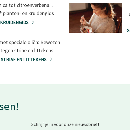
nica tot citroenverbena...
® planten- en kruidengids
 KRUIDENGIDS
G
et speciale oliën: Bewezen
tegen striae en littekens.
 STRIAE EN LITTEKENS
ssen!
Schrijf je in voor onze nieuwsbrief!