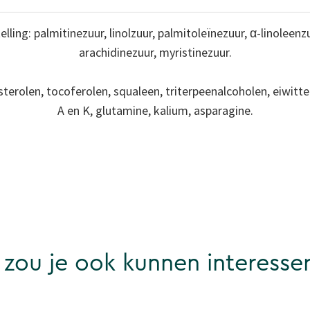
ling: palmitinezuur, linolzuur, palmitoleïnezuur, α-linoleenzu
arachidinezuur, myristinezuur.
sterolen, tocoferolen, squaleen, triterpeenalcoholen, eiwitte
A en K, glutamine, kalium, asparagine.
 zou je ook kunnen interesse