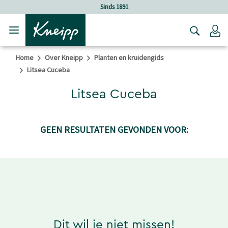
Verder gaan naar hoofdinhoud.
Verder gaan naar de footer
Sinds 1891
Lo
Home
Over Kneipp
Planten en kruidengids
Litsea Cuceba
Litsea Cuceba
GEEN RESULTATEN GEVONDEN VOOR:
Dit wil je niet missen!