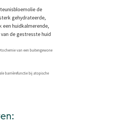
teunisbloemolie de
 sterk gehydrateerde,
ok een huidkalmerende,
van de gestresste huid
e fytochemie van een buitengewone
e barrièrefunctie bij atopische
ren: