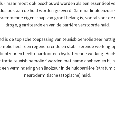
s - maar moet ook beschouwd worden als een essentieel vet
dus ook aan de huid worden geleverd. Gamma-linoleenzuur ver
sremmende eigenschap van groot belang is, vooral voor de 
droge, geïrriteerde en van de barrière verstoorde huid.
d is de topische toepassing van teunisbloemolie zeer nuttig
molie heeft een regenererende en stabiliserende werking op
 linolzuur en heeft daardoor een hydraterende werking. Hui
tratie teunisbloemolie ³ worden met name aanbevolen bij 
een vermindering van linolzuur in de huidbarrière (stratum 
neurodermitische (atopische) huid.