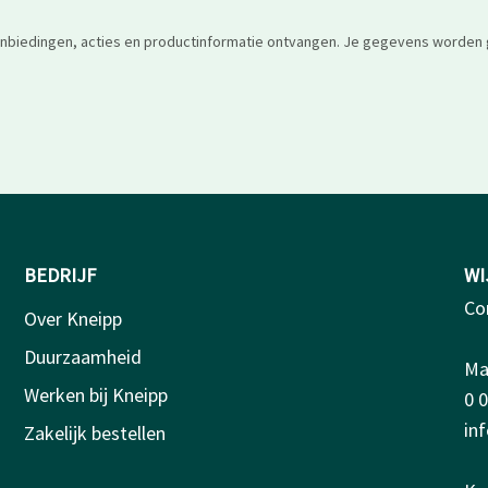
anbiedingen, acties en productinformatie ontvangen. Je gegevens worden 
BEDRIJF
WI
Co
Over Kneipp
Duurzaamheid
Ma-
Werken bij Kneipp
0 
in
Zakelijk bestellen