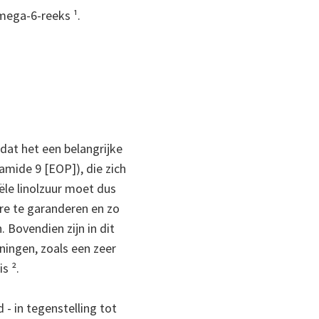
ega-6-reeks ¹.
dat het een belangrijke
mide 9 [EOP]), die zich
iële linolzuur moet dus
e te garanderen en zo
 Bovendien zijn in dit
ningen, zoals een zeer
s ².
- in tegenstelling tot