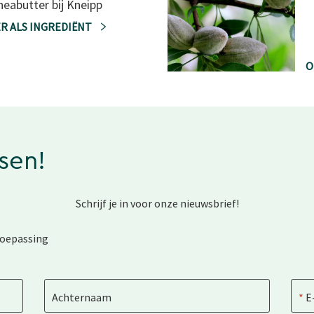
heabutter bij Kneipp
R ALS INGREDIËNT
O
ssen!
Schrijf je in voor onze nieuwsbrief!
toepassing
Achternaam
E