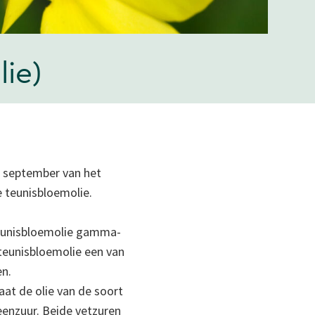
lie)
in september van het
e teunisbloemolie.
teunisbloemolie gamma-
 teunisbloemolie een van
en.
aat de olie van de soort
eenzuur. Beide vetzuren