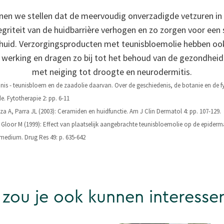
en we stellen dat de meervoudig onverzadigde vetzuren in 
griteit van de huidbarrière verhogen en zo zorgen voor een
 huid. Verzorgingsproducten met teunisbloemolie hebben o
erking en dragen zo bij tot het behoud van de gezondheid 
met neiging tot droogte en neurodermitis.
ennis - teunisbloem en de zaadolie daarvan. Over de geschiedenis, de botanie en d
e. Fytotherapie 2: pp. 6-11
a A, Parra JL (2003): Ceramiden en huidfunctie. Am J Clin Dermatol 4: pp. 107-129.
Gloor M (1999): Effect van plaatselijk aangebrachte teunisbloemolie op de epidermal
t medium. Drug Res 49: p. 635-642
 zou je ook kunnen interesse