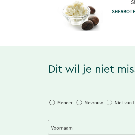
S
SHEABOTE
Dit wil je niet mi
Aanhef
Meneer
Mevrouw
Niet van 
Voornaam