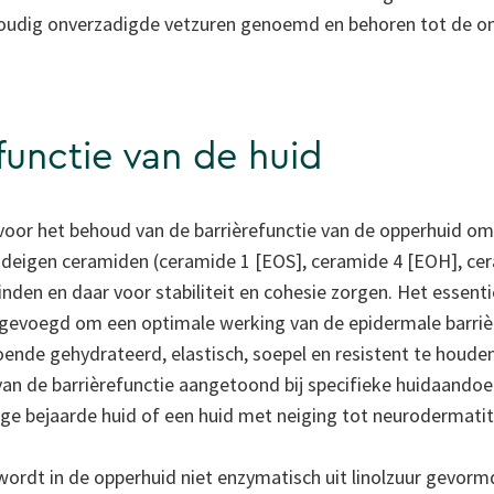
udig onverzadigde vetzuren genoemd en behoren tot de om
functie van de huid
l voor het behoud van de barrièrefunctie van de opperhuid om
ideigen ceramiden (ceramide 1 [EOS], ceramide 4 [EOH], cera
inden en daar voor stabiliteit en cohesie zorgen. Het essent
evoegd om een optimale werking van de epidermale barrièr
ende gehydrateerd, elastisch, soepel en resistent te houden.
an de barrièrefunctie aangetoond bij specifieke huidaandoe
ge bejaarde huid of een huid met neiging tot neurodermatiti
rdt in de opperhuid niet enzymatisch uit linolzuur gevormd 