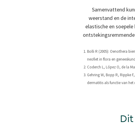
Samenvattend kunn
weerstand en de inte
elastische en soepele
ontstekingsremmende w
Bolli R (2005): Oenothera bi
neofiet in flora en geneeskund
Coderch L, López O, de la Maz
Gehring W, Bopp R, Rippke F, 
dermatitis als functie van he
Dit