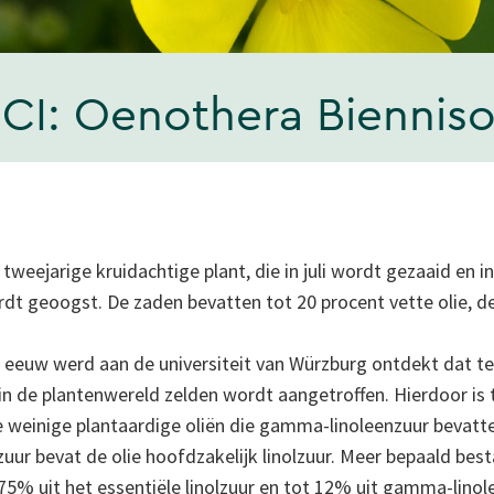
CI: Oenothera Bienniso
tweejarige kruidachtige plant, die in juli wordt gezaaid en 
dt geoogst. De zaden bevatten tot 20 procent vette olie, d
0e eeuw werd aan de universiteit van Würzburg ontdekt dat 
 in de plantenwereld zelden wordt aangetroffen. Hierdoor is
 weinige plantaardige oliën die gamma-linoleenzuur bevatt
r bevat de olie hoofdzakelijk linolzuur. Meer bepaald best
75% uit het essentiële linolzuur en tot 12% uit gamma-linol