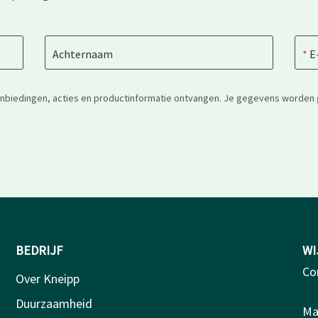
Achternaam
E
anbiedingen, acties en productinformatie ontvangen. Je gegevens worden 
BEDRIJF
WI
Co
Over Kneipp
Duurzaamheid
Ma-