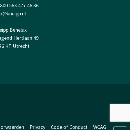
0800 563 477 46 36
fo@kneipp.nl
eipp Benelux
iegend Hertlaan 49
26 KT Utrecht
oorwaarden
Privacy
Code of Conduct
WCAG