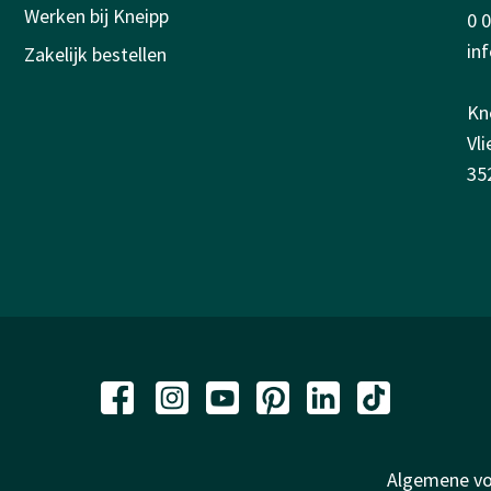
Werken bij Kneipp
0 
in
Zakelijk bestellen
Kn
Vl
35
Algemene v