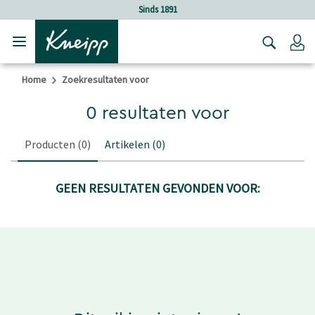
Verder gaan naar hoofdinhoud.
Verder gaan naar de footer
Sinds 1891
Lo
Home
Zoekresultaten voor
0 resultaten voor
Producten
(0)
Artikelen
(0)
GEEN RESULTATEN GEVONDEN VOOR: