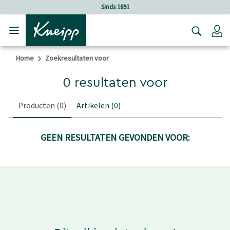
Verder gaan naar hoofdinhoud.
Verder gaan naar de footer
Sinds 1891
Lo
Home
Zoekresultaten voor
0 resultaten voor
Producten
(0)
Artikelen
(0)
GEEN RESULTATEN GEVONDEN VOOR: