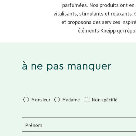
parfumées. Nos produits ont en c
vitalisants, stimulants et relaxants
et proposons des services inspir
éléments Kneipp qui répon
à ne pas manquer
Salutation
Monsieur
Madame
Non spécifié
Prénom