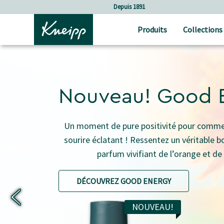
Sauter au contenu principal
Sauter au contenu du pied de page
Soins holistiques
Produits
Collections
Nouveau! Good 
Un moment de pure positivité pour commen
sourire éclatant ! Ressentez un véritable 
parfum vivifiant de l’orange et d
DÉCOUVREZ GOOD ENERGY
NOUVEAU!