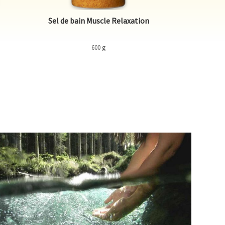
Sel de bain Muscle Relaxation
Gel d
600 g