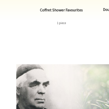
Dou
laxing
Coffret Shower Favourites
1 piece