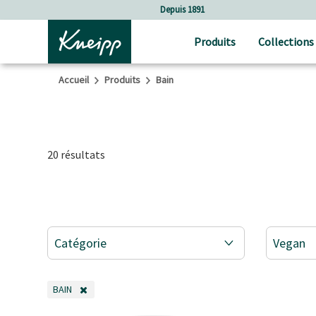
Sauter au contenu principal
Sauter au contenu du pied de page
Soins holistiques
Produits
Collections
Accueil
Produits
Bain
20 résultats
Catégorie
Vegan
BAIN
REMOVE FILTER ACTUELLEMENT AFFINÉ PAR CATÉGORIE: BAIN