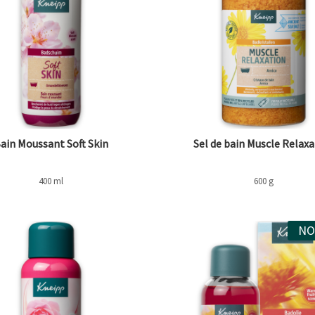
ain Moussant Soft Skin
Sel de bain Muscle Relax
400 ml
600 g
NO