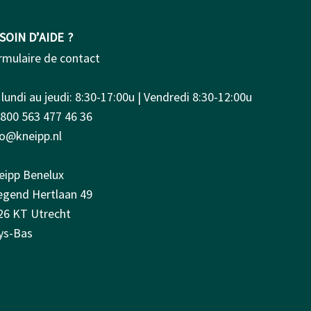
SOIN D’AIDE ?
rmulaire de contact
lundi au jeudi: 8:30-17:00u | Vendredi 8:30-12:00u
0800 563 477 46 36
fo@kneipp.nl
eipp Benelux
iegend Hertlaan 49
26 KT Utrecht
ys-Bas