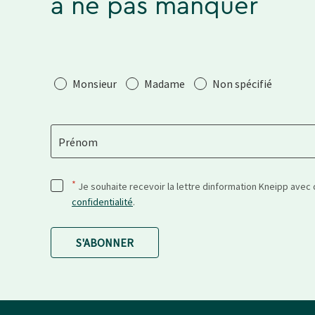
à ne pas manquer
Salutation
Monsieur
Madame
Non spécifié
Prénom
*
Je souhaite recevoir la lettre dinformation Kneipp avec
confidentialité
.
S'ABONNER