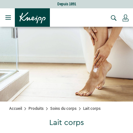
Sauter au contenu principal
Sauter au contenu du pied de page
Depuis 1891
C
Accueil
Produits
Soins du corps
Lait corps
Lait corps