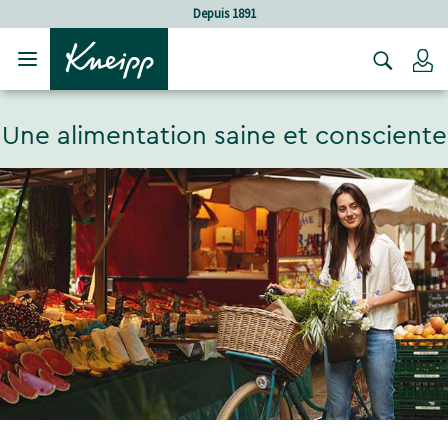
Sauter au contenu principal
Sauter au contenu du pied de page
Depuis 1891
C
Une alimentation saine et consciente