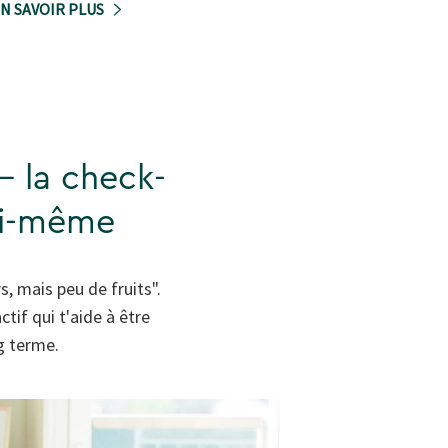
N SAVOIR PLUS
 - la check-
soi-même
s, mais peu de fruits".
tif qui t'aide à être
g terme.