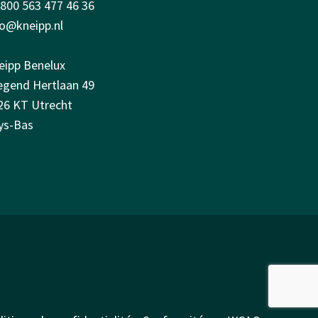
0800 563 477 46 36
fo@kneipp.nl
eipp Benelux
iegend Hertlaan 49
26 KT Utrecht
ys-Bas