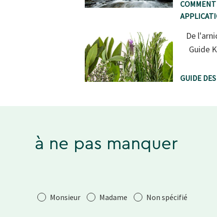
COMMENT 
APPLICAT
De l'arni
Guide K
GUIDE DES
à ne pas manquer
Salutation
Monsieur
Madame
Non spécifié