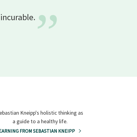
”
t
incurable.
ebastian Kneipp's holistic thinking as
a guide to a healthy life.
EARNING FROM SEBASTIAN KNEIPP