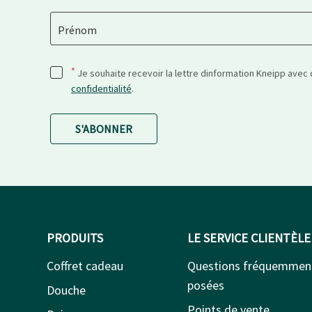
Prénom
*
Je souhaite recevoir la lettre dinformation Kneipp avec
confidentialité
.
S'ABONNER
PRODUITS
LE SERVICE CLIENTÈLE
Coffret cadeau
Questions fréquemmen
posées
Douche
Points de vente