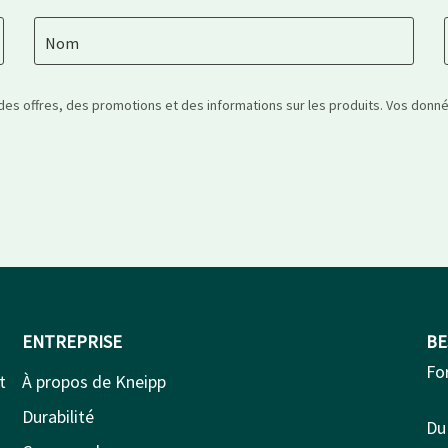
Nom
 des offres, des promotions et des informations sur les produits. Vos don
ENTREPRISE
BE
Fo
t
À propos de Kneipp
Durabilité
Du 