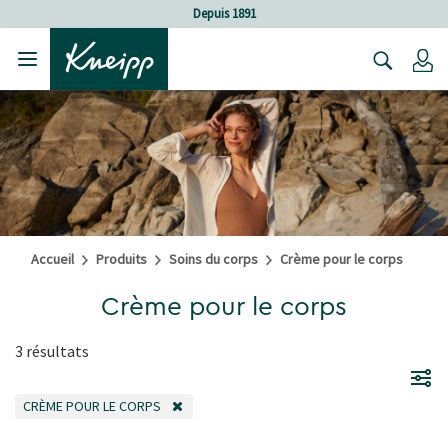
Sauter au contenu principal
Sauter au contenu du pied de page
Depuis 1891
C
Accueil
Produits
Soins du corps
Crème pour le corps
Crème pour le corps
3 résultats
CRÈME POUR LE CORPS
REMOVE FILTER ACTUELLEMENT AFFINÉ PAR CATÉGORIE: CRÈME POUR LE