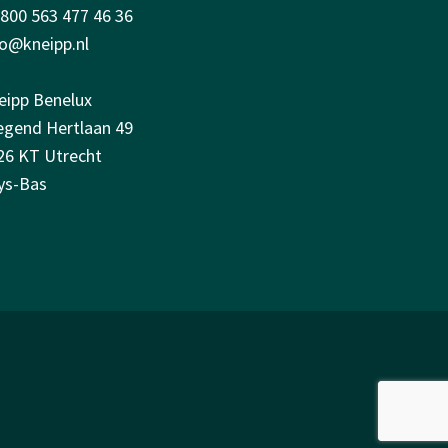
0800 563 477 46 36
fo@kneipp.nl
eipp Benelux
iegend Hertlaan 49
26 KT Utrecht
ys-Bas