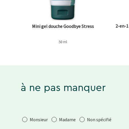
2-en-1
Mini gel douche Goodbye Stress
50 ml
à ne pas manquer
Salutation
Monsieur
Madame
Non spécifié