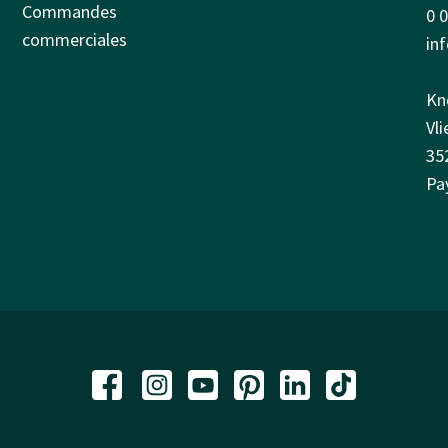
Commandes
0 
commerciales
in
Kn
Vl
35
Pa