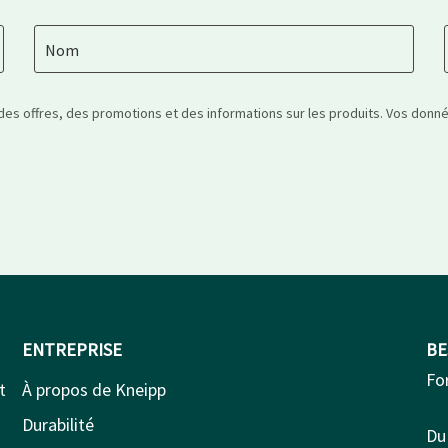
Nom
 des offres, des promotions et des informations sur les produits. Vos don
ENTREPRISE
BE
Fo
t
À propos de Kneipp
Durabilité
Du 