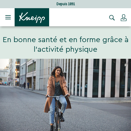
Sauter au contenu principal
Sauter au contenu du pied de page
Depuis 1891
C
En bonne santé et en forme grâce à
l'activité physique