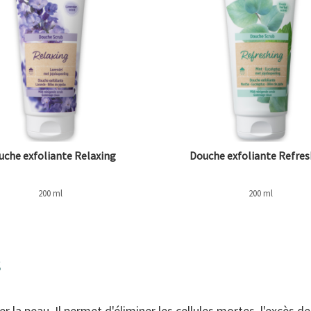
uche exfoliante Relaxing
Douche exfoliante Refre
200 ml
200 ml
s
la peau. Il permet d'éliminer les cellules mortes, l'excès d