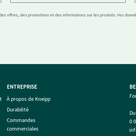
 des offres, des promotions et des informations sur les produits. Vos don
ENTREPRISE
BE
Fo
t
À propos de Kneipp
Durabilité
Du 
Commandes
0 
commerciales
in