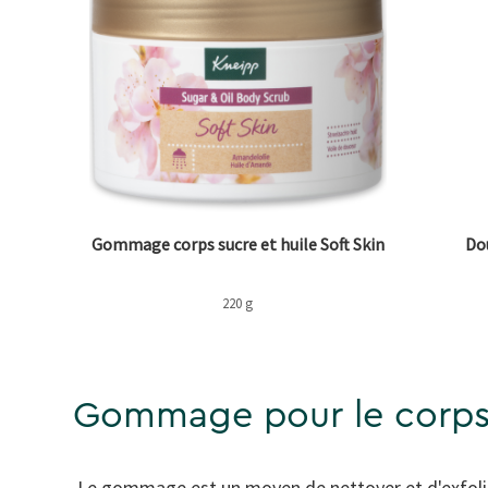
Gommage corps sucre et huile Soft Skin
Do
220 g
Gommage pour le corp
Le gommage est un moyen de nettoyer et d'exfolier 