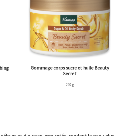
Gommage corps sucre et huile Beauty
shing
Secret
220 g
e sébum et d'autres impuretés, rendant la peau plus