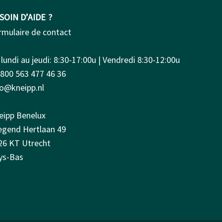
SOIN D’AIDE ?
rmulaire de contact
lundi au jeudi: 8:30-17:00u | Vendredi 8:30-12:00u
0800 563 477 46 36
fo@kneipp.nl
eipp Benelux
iegend Hertlaan 49
26 KT Utrecht
ys-Bas