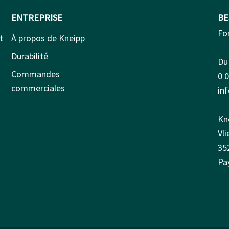
ENTREPRISE
BE
Fo
t
À propos de Kneipp
Durabilité
Du 
Commandes
0 
commerciales
in
Kn
Vl
35
Pa