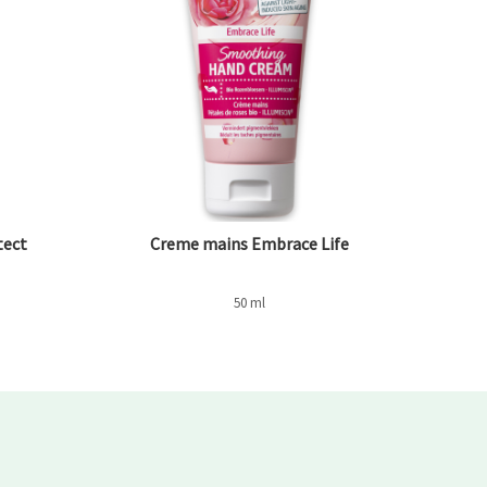
tect
Creme mains Embrace Life
50 ml