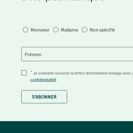
Salutation
Monsieur
Madame
Non spécifié
Prénom
*
Je souhaite recevoir la lettre dinformation Kneipp avec
confidentialité
.
S'ABONNER