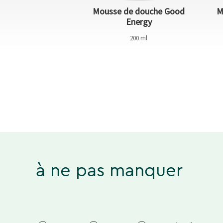
Mousse de douche Good
M
che Relaxing
Energy
200 ml
200 ml
à ne pas manquer