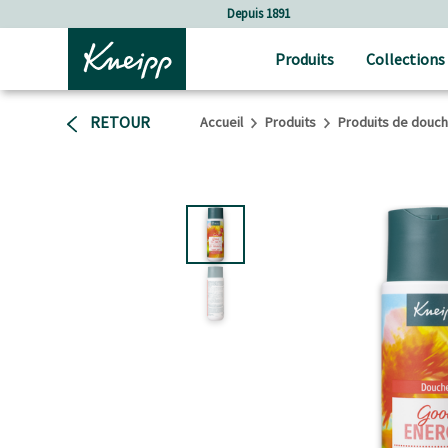
Sauter au contenu principal
Sauter au contenu du pied de page
Depuis 1891
Produits
Collections
RETOUR
Accueil
Produits
Produits de douc