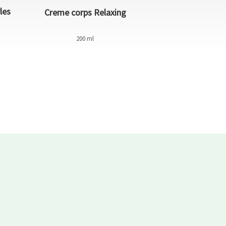
les
2-en-1 Men Ge
Creme corps Relaxing
Shampoo Rea
200 ml
200 m