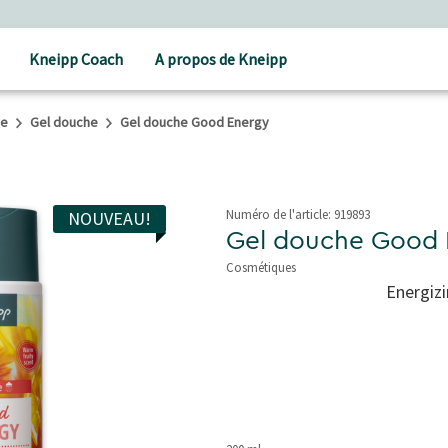
Kneipp Coach
A propos de Kneipp
he
Gel douche
Gel douche Good Energy
Numéro de l'article:
919893
NOUVEAU!
Gel douche Good 
Cosmétiques
3,8 de 5 étoiles
Energiz