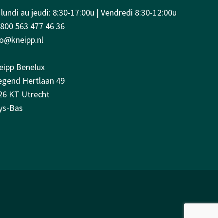
lundi au jeudi: 8:30-17:00u | Vendredi 8:30-12:00u
0800 563 477 46 36
fo@kneipp.nl
eipp Benelux
iegend Hertlaan 49
26 KT Utrecht
ys-Bas