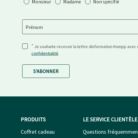
Salutation
Monsieur
Madame
Non spécifié
Prénom
*
Je souhaite recevoir la lettre dinformation Kneipp avec
confidentialité
.
S'ABONNER
PRODUITS
LE SERVICE CLIENTÈLE
Coffret cadeau
Questions fréquemmen